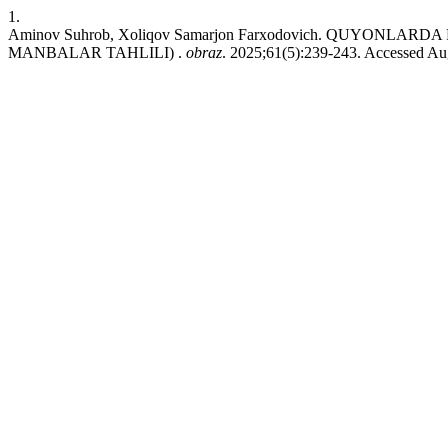
1.
Aminov Suhrob, Xoliqov Samarjon Farxodovich. QUYONL
MANBALAR TAHLILI) .
obraz
. 2025;61(5):239-243. Accessed Au