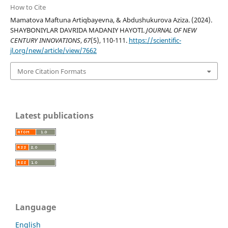
How to Cite
Mamatova Maftuna Artiqbayevna, & Abdushukurova Aziza. (2024).
SHAYBONIYLAR DAVRIDA MADANIY HAYOTI.
JOURNAL OF NEW
CENTURY INNOVATIONS
,
67
(5), 110-111.
https://scientific-
jl.org/new/article/view/7662
More Citation Formats
Latest publications
Language
English