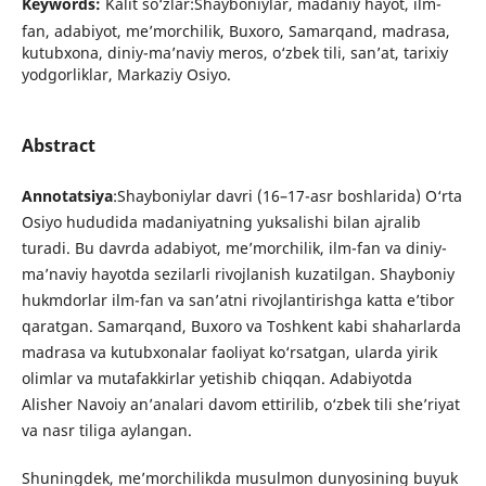
Keywords:
Kalit so‘zlar:Shayboniylar, madaniy hayot, ilm-
fan, adabiyot, me’morchilik, Buxoro, Samarqand, madrasa,
kutubxona, diniy-ma’naviy meros, o‘zbek tili, san’at, tarixiy
yodgorliklar, Markaziy Osiyo.
Abstract
Annotatsiya
:Shayboniylar davri (16–17-asr boshlarida) O‘rta
Osiyo hududida madaniyatning yuksalishi bilan ajralib
turadi. Bu davrda adabiyot, me’morchilik, ilm-fan va diniy-
ma’naviy hayotda sezilarli rivojlanish kuzatilgan. Shayboniy
hukmdorlar ilm-fan va san’atni rivojlantirishga katta e’tibor
qaratgan. Samarqand, Buxoro va Toshkent kabi shaharlarda
madrasa va kutubxonalar faoliyat ko‘rsatgan, ularda yirik
olimlar va mutafakkirlar yetishib chiqqan. Adabiyotda
Alisher Navoiy an’analari davom ettirilib, o‘zbek tili she’riyat
va nasr tiliga aylangan.
Shuningdek, me’morchilikda musulmon dunyosining buyuk