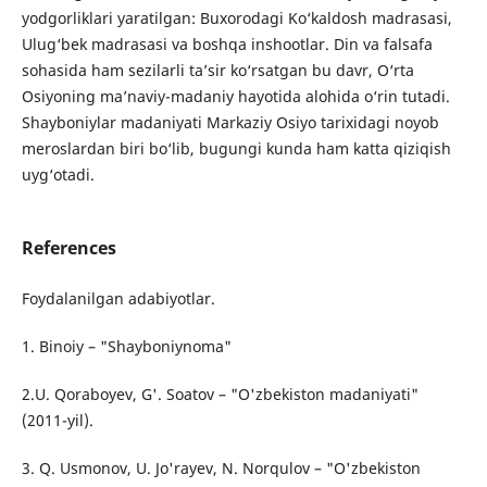
yodgorliklari yaratilgan: Buxorodagi Ko‘kaldosh madrasasi,
Ulug‘bek madrasasi va boshqa inshootlar. Din va falsafa
sohasida ham sezilarli ta’sir ko‘rsatgan bu davr, O‘rta
Osiyoning ma’naviy-madaniy hayotida alohida o‘rin tutadi.
Shayboniylar madaniyati Markaziy Osiyo tarixidagi noyob
meroslardan biri bo‘lib, bugungi kunda ham katta qiziqish
uyg‘otadi.
References
Foydalanilgan adabiyotlar.
1. Binoiy – "Shayboniynoma"
2.U. Qoraboyev, G'. Soatov – "O'zbekiston madaniyati"
(2011-yil).
3. Q. Usmonov, U. Jo'rayev, N. Norqulov – "O'zbekiston