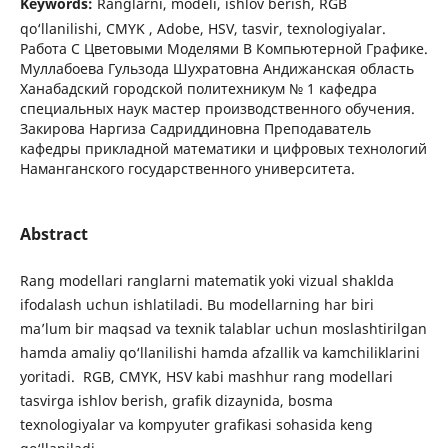
Keywords:
Ranglarni, modeli, ishlov berish, RGB
qo‘llanilishi, CMYK , Adobe, HSV, tasvir, texnologiyalar.
Работа С Цветовыми Моделями В Компьютерной Графике.
Муллабоева Гульзода Шухратовна Андижанская область
Ханабадский городской политехникум № 1 кафедра
специальных наук мастер производственного обучения.
Закирова Наргиза Садриддиновна Преподаватель
кафедры прикладной математики и цифровых технологий
Наманганского государственного университета.
Abstract
Rang modellari ranglarni matematik yoki vizual shaklda
ifodalash uchun ishlatiladi. Bu modellarning har biri
ma’lum bir maqsad va texnik talablar uchun moslashtirilgan
hamda amaliy qo‘llanilishi hamda afzallik va kamchiliklarini
yoritadi. RGB, CMYK, HSV kabi mashhur rang modellari
tasvirga ishlov berish, grafik dizaynida, bosma
texnologiyalar va kompyuter grafikasi sohasida keng