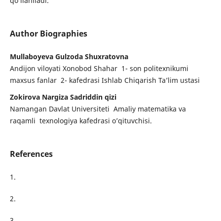
qo‘llaniladi.
Author Biographies
Mullaboyeva Gulzoda Shuxratovna
Andijon viloyati Xonobod Shahar 1- son politexnikumi
maxsus fanlar 2- kafedrasi Ishlab Chiqarish Ta’lim ustasi
Zokirova Nargiza Sadriddin qizi
Namangan Davlat Universiteti Amaliy matematika va
raqamli texnologiya kafedrasi o’qituvchisi.
References
1.
2.
3.