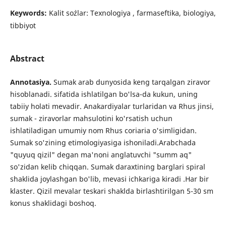
Keywords:
Kalit so`zlar: Texnologiya , farmaseftika, biologiya,
tibbiyot
Abstract
Annotasiya
.
Sumak arab dunyosida keng tarqalgan ziravor
hisoblanadi. sifatida ishlatilgan bo'lsa-da kukun, uning
tabiiy holati mevadir. Anakardiyalar turlaridan va Rhus jinsi,
sumak - ziravorlar mahsulotini ko'rsatish uchun
ishlatiladigan umumiy nom Rhus coriaria o'simligidan.
Sumak so'zining etimologiyasiga ishoniladi.Аrabchada
"quyuq qizil" degan ma'noni anglatuvchi "summ aq"
so'zidan kelib chiqqan. Sumak daraxtining barglari spiral
shaklida joylashgan bo'lib, mevasi ichkariga kiradi .Har bir
klaster. Qizil mevalar teskari shaklda birlashtirilgan 5-30 sm
konus shaklidagi boshoq.